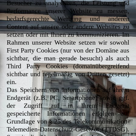
Besucher zu analysieren, die Leistung und
Performance unserer Website zu messen,
bedarfsgerechte Werbung und anderen
Content auf unsere oder andere Websites zu
setzen oder mit Ihnen zu kommunizieren. Im
Rahmen unserer Website setzen wir sowohl
First Party Cookies (nur von der Domäne aus
sichtbar, die man gerade besucht) als auch
Third Party Cookies (domainübergreifend
sichtbar und regelmäßig von Dritten gesetzt)
ein.
Das Speichern von Informationen auf Ihrem
Endgerät (z.B. PC, Smartphone) sowie ggf.
der Zugriff auf in Ihrem Endgerät
gespeicherte Informationen erfolgen auf
Grundlage von § 25 des Telekommunikation-
Telemedien-Datenschutz-Gesetzes (TTDSG).