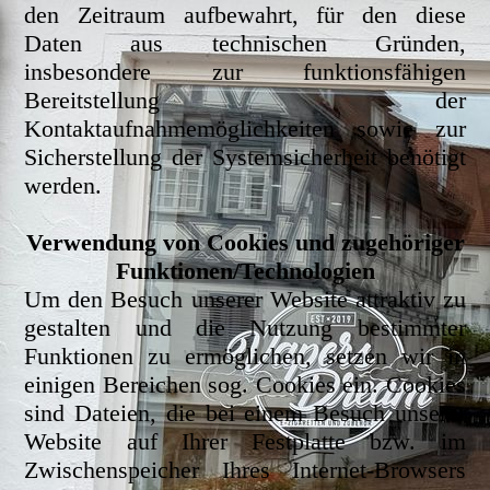
den Zeitraum aufbewahrt, für den diese
Daten aus technischen Gründen,
insbesondere zur funktionsfähigen
Bereitstellung der
Kontaktaufnahmemöglichkeiten sowie zur
Sicherstellung der Systemsicherheit benötigt
werden.
Verwendung von Cookies und zugehöriger
Funktionen/Technologien
Um den Besuch unserer Website attraktiv zu
gestalten und die Nutzung bestimmter
Funktionen zu ermöglichen, setzen wir in
einigen Bereichen sog. Cookies ein. Cookies
sind Dateien, die bei einem Besuch unserer
Website auf Ihrer Festplatte bzw. im
Zwischenspeicher Ihres Internet-Browsers