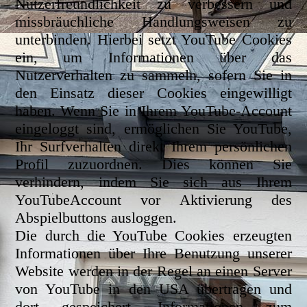
Nutzerfreundlichkeit zu verbessern und
missbräuchliche Handlungsweisen zu
unterbinden. Hierbei setzt YouTube Cookies
ein, um Informationen über das
Nutzerverhalten zu sammeln, sofern Sie in
den Einsatz dieser Cookies eingewilligt
haben. Wenn Sie in Ihrem YouTube-Account
eingeloggt sind, ermöglichen Sie YouTube,
Ihr Surfverhalten direkt Ihrem persönlichen
Profil zuzuordnen. Dies können Sie
verhindern, indem Sie sich aus Ihrem
YouTubeAccount vor Aktivierung des
Abspielbuttons ausloggen.
Die durch die YouTube Cookies erzeugten
Informationen über Ihre Benutzung unserer
Website werden in der Regel an einen Server
von YouTube in den USA übertragen und
dort gespeichert. Informationen zum