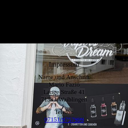
Impressum
Name und Anschrift
Mario Fazio
Lange Straße 41
71332 Waiblingen
Telefon
07151/9757999