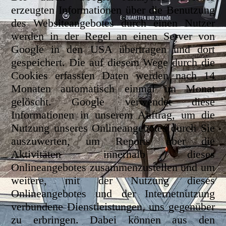
erzeugten Informationen über die Benutzung
des Websiteangebotes durch einen Nutzer
werden in der Regel an einen Server von
Google in den USA übertragen und dort
gespeichert. Die auf diesem Wege durch die
Cookies erfassten Daten werden nach 14
Monaten automatisch einmal im Monat
gelöscht. Google verwendet diese
Informationen in unserem Auftrag, um die
Nutzung unseres Onlineangebotes durch Sie
auszuwerten, um Reports über die
Aktivitäten innerhalb dieses
Onlineangebotes zusammenzustellen und um
weitere, mit der Nutzung dieses
Onlineangebotes und der Internetnutzung
verbundene Dienstleistungen, uns gegenüber
zu erbringen. Dabei können aus den