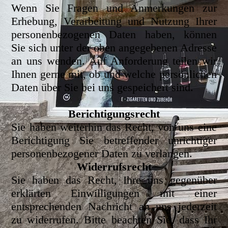
Wenn Sie Fragen und Anmerkungen zur
Erhebung, Verarbeitung und Nutzung Ihrer
personenbezogenen Daten haben, können
Sie sich unter der oben angegebenen Adresse
an uns wenden. Auf Anforderung teilen wir
Ihnen gerne mit, ob und welche persönlichen
Daten über Sie bei uns gespeichert sind.
Berichtigungsrecht
Sie haben weiterhin das Recht, von uns eine
Berichtigung Sie betreffender unrichtiger
personenbezogener Daten zu verlangen.
Widerrufsrecht
Sie haben das Recht, Ihre uns gegenüber
erklärten Einwilligungen mit einer
entsprechenden Nachricht an uns jederzeit
zu widerrufen. Bitte beachten Sie, dass Ihr