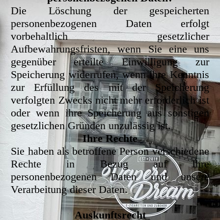
Die Löschung der gespeicherten
personenbezogenen Daten erfolgt
vorbehaltlich gesetzlicher
Aufbewahrungsfristen, wenn Sie eine uns
gegenüber erteilte Einwilligung zur
Speicherung widerrufen, wenn ihre Kenntnis
zur Erfüllung des mit der Speicherung
verfolgten Zwecks nicht mehr erforderlich ist
oder wenn ihre Speicherung aus sonstigen
gesetzlichen Gründen unzulässig ist.
Ihre Rechte
Sie haben als betroffene Person verschiedene
Rechte in Bezug auf Ihre
personenbezogenen Daten und unsere
Verarbeitung dieser Daten.
Auskunftsrecht