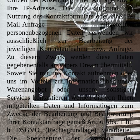
Ihre IP-Adresse. Die uns aufgrund der
Nutzung des Kontaktformulars oder einer E-
Mail-Anfrage mitgeteilten
personenbezogenen Daten verwenden wir
ausschließlich zur Bearbeitung der
jeweiligen Kontaktaufnahme bzw. Anfrage.
Zu diesem Zweck werden diese Daten
gegebenenfalls an Vapers Dream übermittelt.
Soweit Sie mit uns Kontakt aufnehmen oder
uns im Vorfeld zur Information über unser
Warenangebot oder unsere sonstigen
Services kontaktieren, werden die von Ihnen
mitgeteilten Daten und Informationen zum
Zwecke der Bearbeitung und Beantwortung
Ihrer Kontaktanfrage gemäß Art. 6 Abs. 1 lit.
b DSGVO (Rechtsgrundlage) verarbeitet.
Die Speicherung der während des