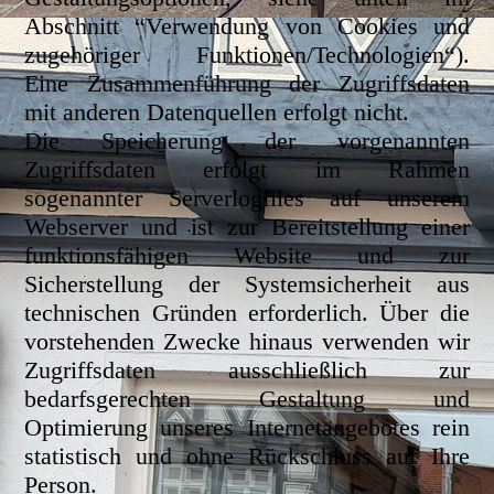
Abschnitt “Verwendung von Cookies und
zugehöriger Funktionen/Technologien“).
Eine Zusammenführung der Zugriffsdaten
mit anderen Datenquellen erfolgt nicht.
Die Speicherung der vorgenannten
Zugriffsdaten erfolgt im Rahmen
sogenannter Serverlogfiles auf unserem
Webserver und ist zur Bereitstellung einer
funktionsfähigen Website und zur
Sicherstellung der Systemsicherheit aus
technischen Gründen erforderlich. Über die
vorstehenden Zwecke hinaus verwenden wir
Zugriffsdaten ausschließlich zur
bedarfsgerechten Gestaltung und
Optimierung unseres Internetangebotes rein
statistisch und ohne Rückschluss auf Ihre
Person.