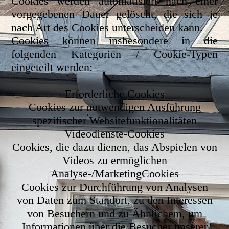
Cookies werden automatisiert nach einer
vorgegebenen Dauer gelöscht, die sich je
nach Art des Cookies unterscheiden kann.
Cookies können insbesondere in die
folgenden Kategorien / Cookie-Typen
eingeteilt werden:
Erforderliche Cookies
Cookies zur notwendigen Ausführung
spezifischer Websitefunktionalitäten
Videodienste-Cookies
Cookies, die dazu dienen, das Abspielen von
Videos zu ermöglichen
Analyse-/MarketingCookies
Cookies zur Durchführung von Analysen
von Daten zum Standort, zu den Interessen
von Besuchern und zu Ähnlichem, um
Informationen über die Besucher unserer