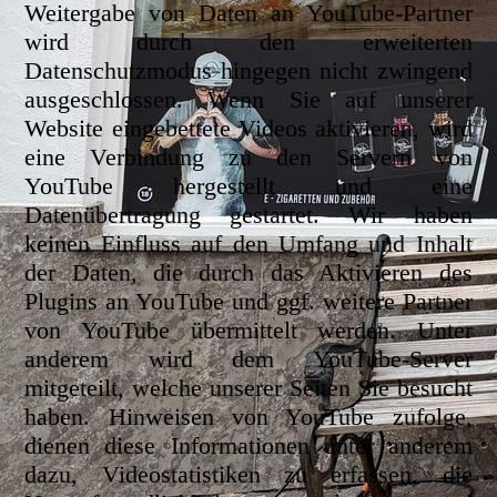
Weitergabe von Daten an YouTube-Partner
wird durch den erweiterten
Datenschutzmodus hingegen nicht zwingend
ausgeschlossen. Wenn Sie auf unserer
Website eingebettete Videos aktivieren, wird
eine Verbindung zu den Servern von
YouTube hergestellt und eine
Datenübertragung gestartet. Wir haben
keinen Einfluss auf den Umfang und Inhalt
der Daten, die durch das Aktivieren des
Plugins an YouTube und ggf. weitere Partner
von YouTube übermittelt werden. Unter
anderem wird dem YouTube-Server
mitgeteilt, welche unserer Seiten Sie besucht
haben. Hinweisen von YouTube zufolge,
dienen diese Informationen unter anderem
dazu, Videostatistiken zu erfassen, die