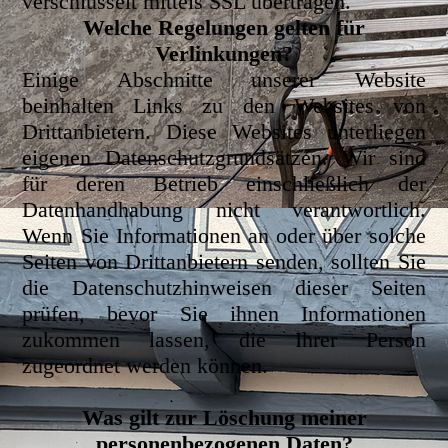
verschlüsselt mittels SSL übertragen.
Welche Regelungen gelten für
Verlinkungen?
Einige Abschnitte unserer Website
beinhalten Links zu den Websites von
Drittanbietern. Diese Websites unterliegen
eigenen Datenschutzgrundsätzen. Wir sind
für deren Betrieb einschließlich der
Datenhandhabung nicht verantwortlich.
Wenn Sie Informationen an oder über solche
Seiten von Drittanbietern senden, sollten Sie
die Datenschutzhinweisen dieser Seiten
prüfen, bevor Sie ihnen Informationen
zukommen lassen, die Ihrer Person
zugeordnet werden können.
Was gilt zur Löschung meiner
personenbezogenen Daten?