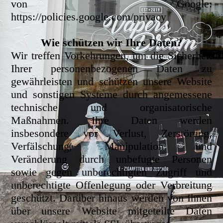
von Google:
https://policies.google.com/privacy
Wie schützen wir Ihre Daten?
Wir treffen Vorkehrungen, um die Sicherheit
Ihrer personenbezogenen Daten zu
gewährleisten und schützen unsere Website
und sonstigen Systeme durch angemessene
technische und organisatorische
Maßnahmen. Ihre Daten werden
insbesondere vor Verlust, Zerstörung,
Verfälschung, Manipulation und
Veränderung durch unbefugte Personen
sowie gegen unberechtigten Zugriff und
unberechtigte Offenlegung oder Verbreitung
geschützt. Darüber hinaus werden von Ihnen
über unsere Website mitgeteilte Daten