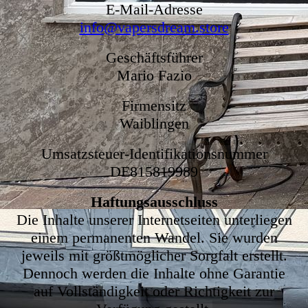
E-Mail-Adresse
info@vapersdream.store
Geschäftsführer
Mario Fazio
Firmensitz
Waiblingen
Umsatzsteuer-Identifikationsnummer
DE815819989
Haftungsausschluss
Die Inhalte unserer Internetseiten unterliegen
einem permanenten Wandel. Sie wurden
jeweils mit größtmöglicher Sorgfalt erstellt.
Dennoch werden die Inhalte ohne Garantie
auf Vollständigkeit oder Richtigkeit zur