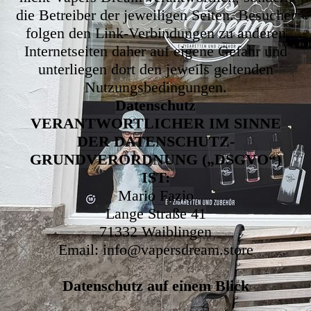
die Betreiber der jeweiligen Seiten. Besucher
folgen den Link-Verbindungen zu anderen
Internetseiten daher auf eigene Gefahr und
unterliegen dort den jeweils geltenden
Nutzungsbedingungen.
Datenschutz
VERANTWORTLICHER IM SINNE
DER DATENSCHUTZ-
GRUNDVERORDNUNG („DSGVO“)
IST:
Mario Fazio
Lange Straße 41
71332 Waiblingen
Email: info@vapersdream.store
Datenschutz auf einem Blick