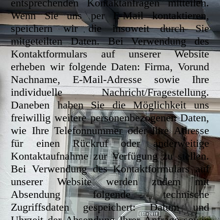
entsprechenden Kontaktanfragen mitteilen.
Wenn Sie uns per E-Mail kontaktieren,
speichern wir die insoweit durch Sie
mitgeteilten Daten. Bei Verwendung des
Kontaktformulars auf unserer Website
erheben wir folgende Daten: Firma, Vorund
Nachname, E-Mail-Adresse sowie Ihre
individuelle Nachricht/Fragestellung.
Daneben haben Sie die Möglichkeit uns
freiwillig weitere personenbezogenen Daten,
wie Ihre Telefonnummer oder Ihre Adresse
für einen Rückruf oder anderweitige
Kontaktaufnahme zur Verfügung zu stellen.
Bei Verwendung des Kontaktformulars auf
unserer Website werden zudem mit
Absendung folgende technische
Zugriffsdaten gespeichert: Datum und
Uhrzeit der Absendung Ihrer Anfrage sowie