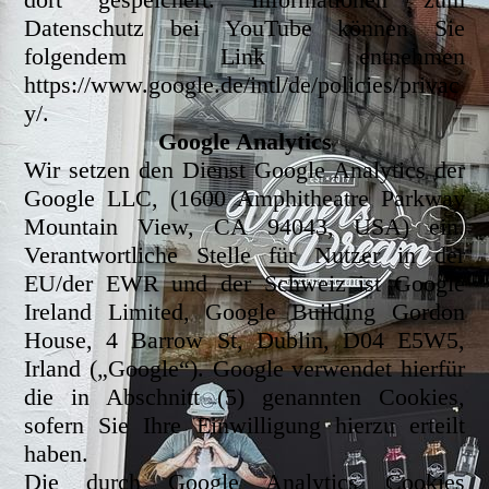
Datenschutz bei YouTube können Sie
folgendem Link entnehmen
https://www.google.de/intl/de/policies/privac
y/.
Google Analytics
Wir setzen den Dienst Google Analytics der
Google LLC, (1600 Amphitheatre Parkway
Mountain View, CA 94043, USA) ein.
Verantwortliche Stelle für Nutzer in der
EU/der EWR und der Schweiz ist Google
Ireland Limited, Google Building Gordon
House, 4 Barrow St, Dublin, D04 E5W5,
Irland („Google“). Google verwendet hierfür
die in Abschnitt (5) genannten Cookies,
sofern Sie Ihre Einwilligung hierzu erteilt
haben.
Die durch Google Analytics Cookies