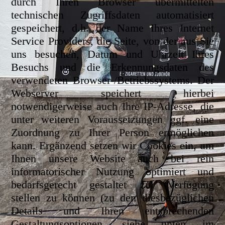
durch Ihren Browser übermittelten
technischen Zugriffsdaten automatisiert
gespeichert, d.h. der Name Ihres Internet
Service Providers, die Seite, von der aus Sie
uns besuchen, Datum und Uhrzeit Ihres
Besuchs und die Erkennungsdaten des
verwendeten Browser-/Betriebssystems. Der
Webserver speichert hierbei
notwendigerweise auch Ihre IP-Adresse, die
unter weiteren Voraussetzungen ggf. eine
Zuordnung zu Ihrer Person ermöglichen
kann. Ergänzend setzen wir Cookies ein, um
Ihnen unsere Website auch bei rein
informatorischer Nutzung optimiert und
bedarfsgerecht gestaltet zur Verfügung
stellen zu können (zu den diesbezüglichen
Details und Ihren entsprechenden
Gestaltungsoptionen, siehe unten im