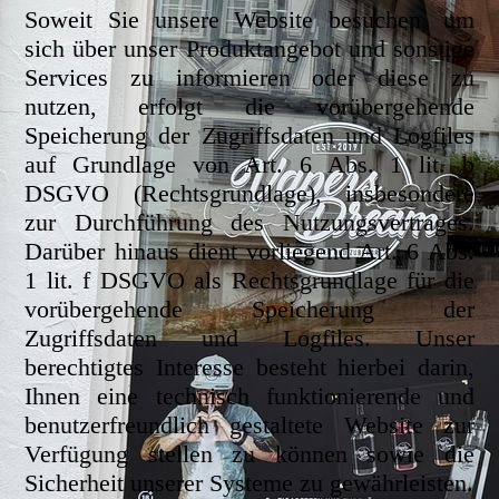
Soweit Sie unsere Website besuchen, um
sich über unser Produktangebot und sonstige
Services zu informieren oder diese zu
nutzen, erfolgt die vorübergehende
Speicherung der Zugriffsdaten und Logfiles
auf Grundlage von Art. 6 Abs. 1 lit. b
DSGVO (Rechtsgrundlage), insbesondere
zur Durchführung des Nutzungsvertrages.
Darüber hinaus dient vorliegend Art. 6 Abs.
1 lit. f DSGVO als Rechtsgrundlage für die
vorübergehende Speicherung der
Zugriffsdaten und Logfiles. Unser
berechtigtes Interesse besteht hierbei darin,
Ihnen eine technisch funktionierende und
benutzerfreundlich gestaltete Website zur
Verfügung stellen zu können sowie die
Sicherheit unserer Systeme zu gewährleisten.