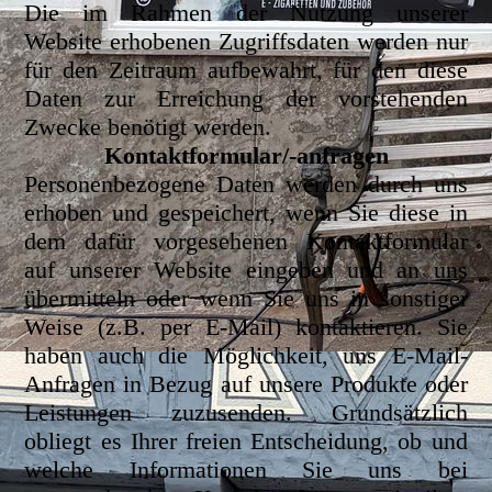
Die im Rahmen der Nutzung unserer
Website erhobenen Zugriffsdaten werden nur
für den Zeitraum aufbewahrt, für den diese
Daten zur Erreichung der vorstehenden
Zwecke benötigt werden.
Kontaktformular/-anfragen
Personenbezogene Daten werden durch uns
erhoben und gespeichert, wenn Sie diese in
dem dafür vorgesehenen Kontaktformular
auf unserer Website eingeben und an uns
übermitteln oder wenn Sie uns in sonstiger
Weise (z.B. per E-Mail) kontaktieren. Sie
haben auch die Möglichkeit, uns E-Mail-
Anfragen in Bezug auf unsere Produkte oder
Leistungen zuzusenden. Grundsätzlich
obliegt es Ihrer freien Entscheidung, ob und
welche Informationen Sie uns bei