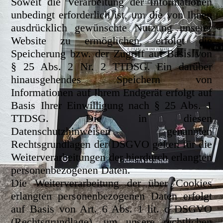
Soweit die Verarbeitung der Informationen
unbedingt erforderlich ist, um die von Ihnen
ausdrücklich gewünschte Nutzung unserer
Website zu ermöglichen, erfolgt die
Speicherung bzw. der Zugriff auf Basis von
§ 25 Abs. 2 Nr. 2 TTDSG. Ein darüber
hinausgehendes Speichern von
Informationen auf Ihrem Endgerät erfolgt auf
Basis Ihrer Einwilligung nach § 25 Abs. 1
TTDSG. Die in diesen
Datenschutzhinweisen genannten
Rechtsgrundlagen der DSGVO gelten für die
Weiterverarbeitungen der hierdurch erlangten
personenbezogenen Daten.
Die Weiterverarbeitung der über Cookies
erlangten personenbezogenen Daten erfolgt
auf Basis von Art. 6 Abs. 1 lit. c DSGVO
(Rechtsgrundlage), um unsere rechtlichen