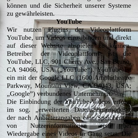
können und die Sicherheit unserer Systeme
zu gewährleisten.
YouTube
Wir nutzen Plugins der Videoplattform
YouTube, um Videos einzubinden und direkt
auf dieser Website abspielen zu können.
Betreiber der Videoplattform ist die
YouTube, LLC, 901 Cherry Ave., San Bruno,
CA 94066, USA („YouTube“). YouTube ist
ein mit der Google LLC (1600 Amphitheatre
Parkway, Mountain View, CA 94043, USA;
„Google”) verbundenes Unternehmen.
Die Einbindung der YouTube-Videos erfolgt
im sog. „erweiterten Datenschutzmodus“,
der nach Anbieterangaben eine Speicherung
von Nutzerinformationen erst bei
Wiedergabe eines Videos in Gang setzt. Die