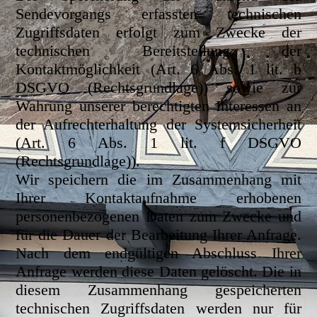
Sendevorgangs erfassten technischen
Zugriffsdaten erfolgt zum Zwecke der
technischen Bereitstellung der
Kontaktmöglichkeit (Art. 6 Abs. 1 lit. b
DSGVO (Rechtsgrundlage)) sowie zur
Wahrung unserer berechtigten Interessen an
der Aufrechterhaltung der Systemsicherheit
(Art. 6 Abs. 1 lit. f DSGVO
(Rechtsgrundlage)).
Wir speichern die im Zusammenhang mit
Ihrer Kontaktaufnahme erhobenen
personenbezogenen Daten zum Zwecke und
für die Dauer der Bearbeitung Ihrer Anfrage.
Nach dem endgültigen Abschluss Ihrer
Anfrage werden diese Daten gelöscht. Die in
diesem Zusammenhang gespeicherten
technischen Zugriffsdaten werden nur für