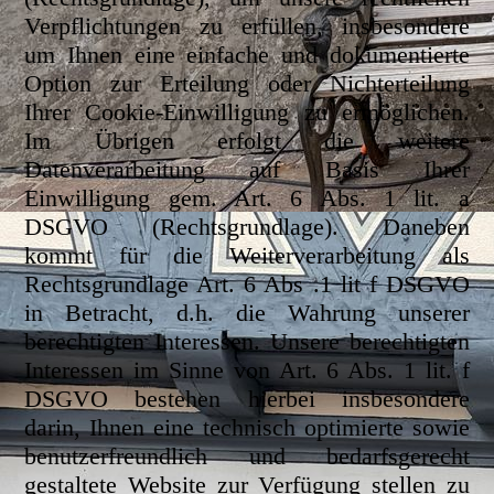
Verpflichtungen zu erfüllen, insbesondere
um Ihnen eine einfache und dokumentierte
Option zur Erteilung oder Nichterteilung
Ihrer Cookie-Einwilligung zu ermöglichen.
Im Übrigen erfolgt die weitere
Datenverarbeitung auf Basis Ihrer
Einwilligung gem. Art. 6 Abs. 1 lit. a
DSGVO (Rechtsgrundlage). Daneben
kommt für die Weiterverarbeitung als
Rechtsgrundlage Art. 6 Abs .1 lit f DSGVO
in Betracht, d.h. die Wahrung unserer
berechtigten Interessen. Unsere berechtigten
Interessen im Sinne von Art. 6 Abs. 1 lit. f
DSGVO bestehen hierbei insbesondere
darin, Ihnen eine technisch optimierte sowie
benutzerfreundlich und bedarfsgerecht
gestaltete Website zur Verfügung stellen zu