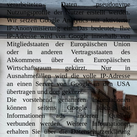
verarbeiteten Daten pseudonyme
Nutzungsprofile der Nutzer erstellt werden.
Wir setzen Google Analytics mit aktivierter
IP-Anonymisierung ein. Das bedeutet, Ihre
IP-Adresse wird von Google innerhalb von
Mitgliedstaaten der Europäischen Union
oder in anderen Vertragsstaaten des
Abkommens über den Europäischen
Wirtschaftsraum gekürzt. Nur in
Ausnahmefällen wird die volle IP-Adresse
an einen Server von Google in den USA
übertragen und dort gekürzt.
Die vorstehend genannten Informationen
können seitens Google auch mit
Informationen aus anderen Quellen
verbunden werden. Weitere Informationen
erhalten Sie über die Datenschutzerklärung