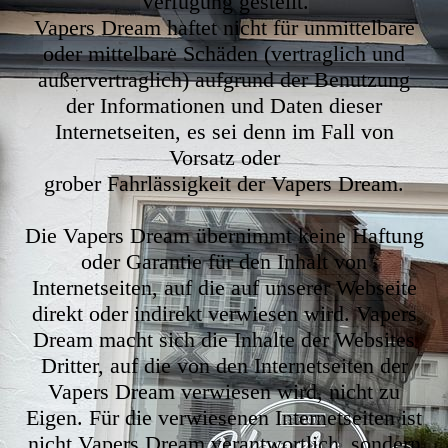
Verfügung gestellt.
Vapers Dream haftet nicht für unmittelbare
oder mittelbare Schäden (vertraglich und
außervertraglich) aufgrund der Benutzung
der Informationen und Daten dieser
Internetseiten, es sei denn im Fall von
Vorsatz oder
grober Fahrlässigkeit der Vapers Dream.
Die Vapers Dream übernimmt keine Haftung
oder Garantie für den Inhalt von
Internetseiten, auf die auf unserer Webseite
direkt oder indirekt verwiesen wird. Vapers
Dream macht sich die Inhalte der Websites
Dritter, auf die von den Internetseiten der
Vapers Dream verwiesen wird, nicht zu
Eigen. Für die verwiesenen Internetseiten ist
nicht Vapers Dream verantwortlich, sondern