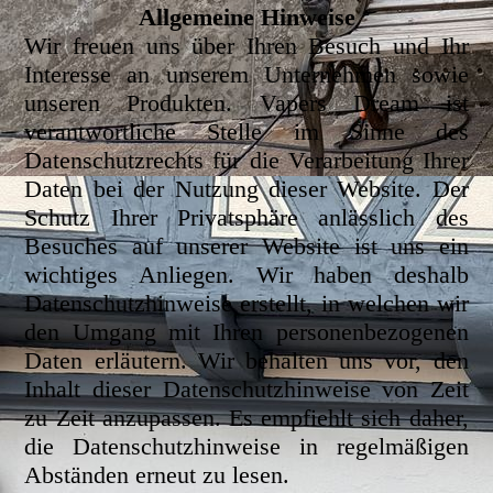
Allgemeine Hinweise
Wir freuen uns über Ihren Besuch und Ihr
Interesse an unserem Unternehmen sowie
unseren Produkten. Vapers Dream ist
verantwortliche Stelle im Sinne des
Datenschutzrechts für die Verarbeitung Ihrer
Daten bei der Nutzung dieser Website. Der
Schutz Ihrer Privatsphäre anlässlich des
Besuches auf unserer Website ist uns ein
wichtiges Anliegen. Wir haben deshalb
Datenschutzhinweise erstellt, in welchen wir
den Umgang mit Ihren personenbezogenen
Daten erläutern. Wir behalten uns vor, den
Inhalt dieser Datenschutzhinweise von Zeit
zu Zeit anzupassen. Es empfiehlt sich daher,
die Datenschutzhinweise in regelmäßigen
Abständen erneut zu lesen.