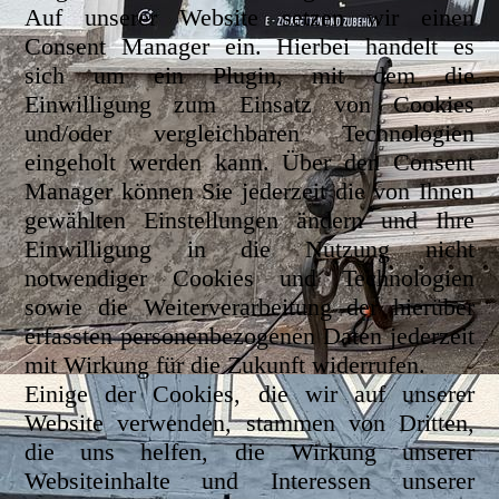
Auf unserer Website setzen wir einen
Consent Manager ein. Hierbei handelt es
sich um ein Plugin, mit dem die
Einwilligung zum Einsatz von Cookies
und/oder vergleichbaren Technologien
eingeholt werden kann. Über den Consent
Manager können Sie jederzeit die von Ihnen
gewählten Einstellungen ändern und Ihre
Einwilligung in die Nutzung nicht
notwendiger Cookies und Technologien
sowie die Weiterverarbeitung der hierüber
erfassten personenbezogenen Daten jederzeit
mit Wirkung für die Zukunft widerrufen.
Einige der Cookies, die wir auf unserer
Website verwenden, stammen von Dritten,
die uns helfen, die Wirkung unserer
Websiteinhalte und Interessen unserer