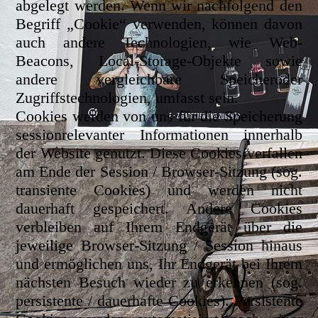
abgelegt werden. Wenn wir nachfolgend den
Begriff „Cookie“ verwenden, können davon
auch andere Technologien, wie Web-
Beacons, Local-Storage-Objekte sowie
andere vergleichbare Speicheroder
Zugriffstechnologien, umfasst sein.
Cookies werden von uns für die Speicherung
sessionrelevanter Informationen innerhalb
der Website genutzt. Diese Cookies verfallen
am Ende der Session / Browser-Sitzung (sog.
transiente Cookies) und werden nicht
dauerhaft gespeichert. Andere Cookies
verbleiben auf Ihrem Endgerät über die
jeweilige Browser-Sitzung / Session hinaus
und ermöglichen uns, Ihr Endgerät bei Ihrem
nächsten Besuch wieder zu erkennen (sog.
persistente / dauerhafte Cookies). Persistente