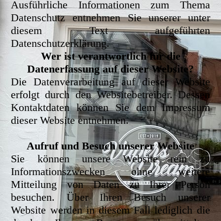
Ausführliche Informationen zum Thema
Datenschutz entnehmen Sie unserer unter
diesem Text aufgeführten
Datenschutzerklärung.
Wer ist verantwortlich für die
Datenerfassung auf dieser Website?
Die Datenverarbeitung auf dieser Website
erfolgt durch den Websitebetreiber. Dessen
Kontaktdaten können Sie dem Impressum
dieser Website entnehmen.
Aufruf und Besuch unserer Website
Sie können unsere Website rein zu
Informationszwecken ohne weitere
Mitteilung von Daten zu Ihrer Person
besuchen. Über Ihren Besuch unserer
Website werden in diesem Fall lediglich die