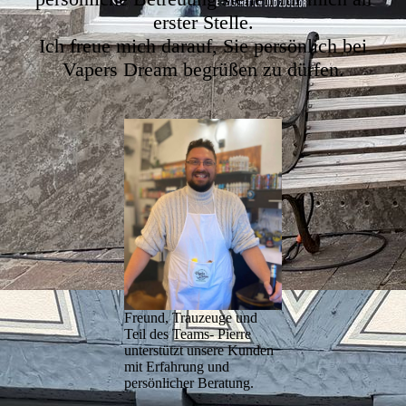
erster Stelle.
Ich freue mich darauf, Sie persönlich bei
Vapers Dream begrüßen zu dürfen.
Freund, Trauzeuge und
Teil des Teams- Pierre
unterstützt unsere Kunden
mit Erfahrung und
persönlicher Beratung.