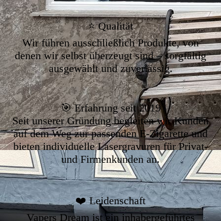
⭐ Qualität
Wir führen ausschließlich Produkte, von
denen wir selbst überzeugt sind – sorgfältig
ausgewählt und zuverlässig.
🎯 Erfahrung seit 2019
Seit unserer Gründung begleiten wir Kunden
auf dem Weg zur passenden E-Zigarette und
bieten individuelle Lasergravuren für Privat-
und Firmenkunden an.
❤️ Leidenschaft
Vapers Dream ist ein inhabergeführtes