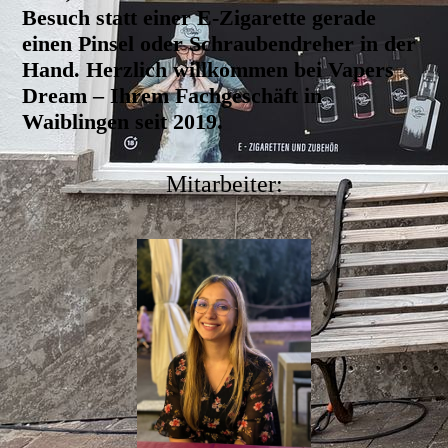
Besuch statt einer E-Zigarette gerade
einen Pinsel oder Schraubendreher in der
Hand.
Herzlich willkommen bei Vapers
Dream – Ihrem Fachgeschäft in
Waiblingen seit 2019.
Mitarbeiter: