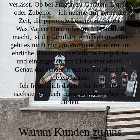
verlässt. Ob bei Fragen zu Geräten, Liquids
oder Zubehör – ich nehme mir gerne die
Zeit, die passende Lösung zu finden.
Was Vapers Dream für mich besonders
macht, ist die familiäre Atmosphäre. Hier
geht es nicht nur um Produkte, sondern um
ehrliche Beratung, persönliche Gespräche
und ein angenehmes Einkaufserlebnis.
Genau das schätzen unsere Kunden seit
vielen Jahren.
Ich freue mich darauf, Sie bei Ihrem
nächsten Besuch persönlich begrüßen zu
dürfen.
Warum Kunden zu uns