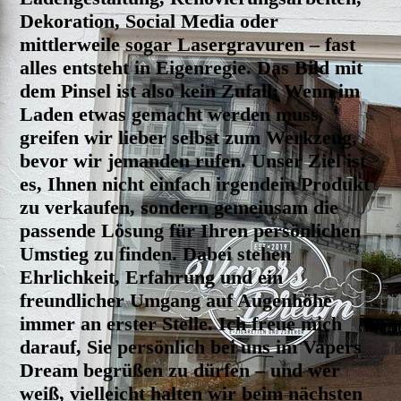
Dekoration, Social Media oder
mittlerweile sogar Lasergravuren – fast
alles entsteht in Eigenregie. Das Bild mit
dem Pinsel ist also kein Zufall: Wenn im
Laden etwas gemacht werden muss,
greifen wir lieber selbst zum Werkzeug,
bevor wir jemanden rufen.
Unser Ziel ist
es, Ihnen nicht einfach irgendein Produkt
zu verkaufen, sondern gemeinsam die
passende Lösung für Ihren persönlichen
Umstieg zu finden. Dabei stehen
Ehrlichkeit, Erfahrung und ein
freundlicher Umgang auf Augenhöhe
immer an erster Stelle.
Ich freue mich
darauf, Sie persönlich bei uns im Vapers
Dream begrüßen zu dürfen – und wer
weiß, vielleicht halten wir beim nächsten