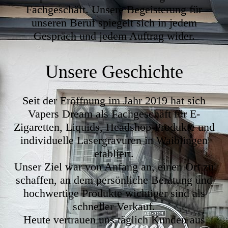
Fachgeschäft. Unsere Begeisterung für
unseren Beruf spiegelt sich in jedem
Gespräch und jedem Auftrag wider.
Unsere Geschichte
Seit der Eröffnung im Jahr 2019 hat sich
Vapers Dream als Fachgeschäft für E-
Zigaretten, Liquids, Headshop-Produkte und
individuelle Lasergravuren in Waiblingen
etabliert.
Unser Ziel war von Anfang an, einen Ort zu
schaffen, an dem persönliche Beratung und
hochwertige Produkte wichtiger sind als
schneller Verkauf.
Heute vertrauen uns täglich Kunden aus