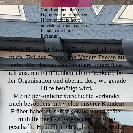
Vom Rauchen über das
Dampfen zur kompletten
Nikotinfreiheit- heute
unterstützt Annika unsere
Kunden mit ihrer
Erfahrung
Mein Name ist Annika Fazio und ich freue
mich, Teil des Teams von Vapers Dream zu
sein. Als Ehefrau des Inhabers unterstütze
ich unseren Familienbetrieb im Verkauf, bei
der Organisation und überall dort, wo gerade
Hilfe benötigt wird.
Meine persönliche Geschichte verbindet
mich besonders mit vielen unserer Kunden:
Früher habe ich selbst geraucht und später
mithilfe der E-Zigarette den Umstieg
geschafft. Heute bin ich stolz darauf, weder