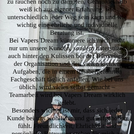
zu rauchen noch zu dampfen. Genau deshalb
weiß ich aus eigener Erfahrung, wie
unterschiedlich jeder Weg sein kann und wie
wichtig eine ehrliche und individuelle
Beratung ist.
Bei Vapers Dream kümmere ich mich nicht
nur um unsere Kunden, sondern unterstütze
auch hinter den Kulissen bei der Büroarbeit,
der Organisation und den vielen kleinen
Aufgaben, die in einem inhabergeführten
Fachgeschäft täglich anfallen. Wie bei uns
üblich, wird vieles selbst gemacht –
Teamarbeit wird bei Vapers Dream wirklich
gelebt.
Besonders wichtig ist mir, dass sich jeder
Kunde bei uns wohlfühlt und gut aufgehoben
fühlt. Freundlichkeit, Ehrlichkeit und
persönliche Betreuung stehen für mich an