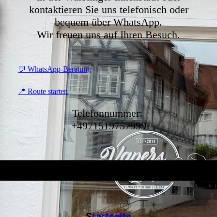
kontaktieren Sie uns telefonisch oder
bequem über WhatsApp.
Wir freuen uns auf Ihren Besuch.
💬 WhatsApp-Beratung
📍 Route starten
Telefonnummer:
+4971519757999
S
tartseite