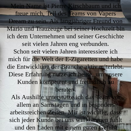
Mein Name ist Pierre Kirschbaum und ich
freue mich, Teil des Teams von Vapers
Dream zu sein. Als langjähriger Freund von
Mario und Trauzeuge bei seiner Hochzeit bin
ich dem Unternehmen und seiner Geschichte
seit vielen Jahren eng verbunden.
Schon seit vielen Jahren interessiere ich
mich für die Welt der E-Zigaretten und habe
die Entwicklung der Branche aktiv miterlebt.
Diese Erfahrung nutze ich heute, um unsere
Kunden kompetent und freundlich zu
beraten.
Als Aushilfe unterstütze ich das Team vor
allem an Samstagen und in besonders
arbeitsreichen Zeiten. Mir ist wichtig, dass
sich jeder Kunde bei uns willkommen fühlt
und den Laden mit einem guten Gefühl