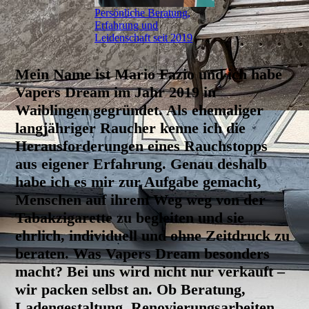
Persönliche Beratung,
Erfahrung und
Leidenschaft seit 2019
Mein Name ist Mario Fazio und ich habe
Vapers Dream im Jahr 2019 in
Waiblingen gegründet. Als ehemaliger
langjähriger Raucher kenne ich die
Herausforderungen eines Rauchstopps
aus eigener Erfahrung. Genau deshalb
habe ich es mir zur Aufgabe gemacht,
Menschen auf ihrem Weg weg von der
Tabakzigarette zu begleiten und sie
ehrlich, individuell und ohne Zeitdruck zu
beraten.
Was Vapers Dream besonders
macht? Bei uns wird nicht nur verkauft –
wir packen selbst an. Ob Beratung,
Ladengestaltung, Renovierungsarbeiten,