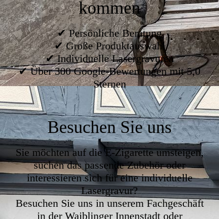
kommen
✔ Persönliche Beratung
✔ Große Produktauswahl
✔ Individuelle Lasergravuren
✔ Über 300 Google-Bewertungen mit 5,0
Sternen
Besuchen Sie uns
Sie möchten auf die E-Zigarette umsteigen,
suchen das passende Zubehör oder
interessieren sich für eine individuelle
Lasergravur?
Besuchen Sie uns in unserem Fachgeschäft
in der Waiblinger Innenstadt oder